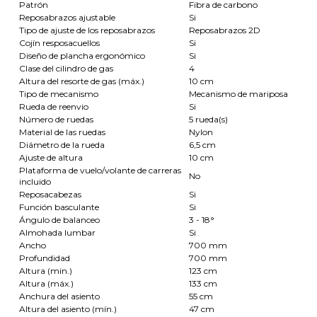
Patrón
Fibra de carbono
Reposabrazos ajustable
Si
Tipo de ajuste de los reposabrazos
Reposabrazos 2D
Cojín resposacuellos
Si
Diseño de plancha ergonómico
Si
Clase del cilindro de gas
4
Altura del resorte de gas (máx.)
10 cm
Tipo de mecanismo
Mecanismo de mariposa
Rueda de reenvio
Si
Número de ruedas
5 rueda(s)
Material de las ruedas
Nylon
Diámetro de la rueda
6,5 cm
Ajuste de altura
10 cm
Plataforma de vuelo/volante de carreras
No
incluido
Reposacabezas
Si
Función basculante
Si
Ángulo de balanceo
3 - 18°
Almohada lumbar
Si
Ancho
700 mm
Profundidad
700 mm
Altura (min.)
123 cm
Altura (máx.)
133 cm
Anchura del asiento
55 cm
Altura del asiento (mín.)
47 cm