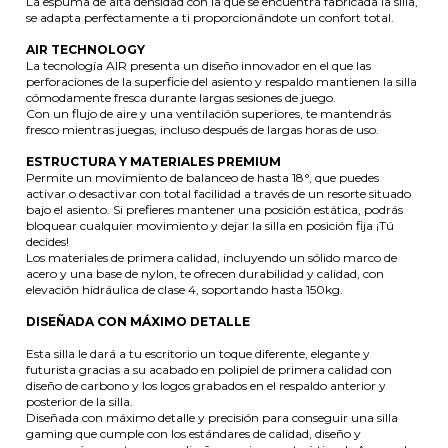
La espuma de alta densidad con la que se encuentra fabricada la silla,
se adapta perfectamente a ti proporcionándote un confort total.
AIR TECHNOLOGY
La tecnología AIR presenta un diseño innovador en el que las
perforaciones de la superficie del asiento y respaldo mantienen la silla
cómodamente fresca durante largas sesiones de juego.
Con un flujo de aire y una ventilación superiores, te mantendrás
fresco mientras juegas, incluso después de largas horas de uso.
ESTRUCTURA Y MATERIALES PREMIUM
Permite un movimiento de balanceo de hasta 18°, que puedes
activar o desactivar con total facilidad a través de un resorte situado
bajo el asiento. Si prefieres mantener una posición estática, podrás
bloquear cualquier movimiento y dejar la silla en posición fija ¡Tú
decides!
Los materiales de primera calidad, incluyendo un sólido marco de
acero y una base de nylon, te ofrecen durabilidad y calidad, con
elevación hidráulica de clase 4, soportando hasta 150kg.
DISEÑADA CON MÁXIMO DETALLE
Esta silla le dará a tu escritorio un toque diferente, elegante y
futurista gracias a su acabado en polipiel de primera calidad con
diseño de carbono y los logos grabados en el respaldo anterior y
posterior de la silla.
Diseñada con máximo detalle y precisión para conseguir una silla
gaming que cumple con los estándares de calidad, diseño y