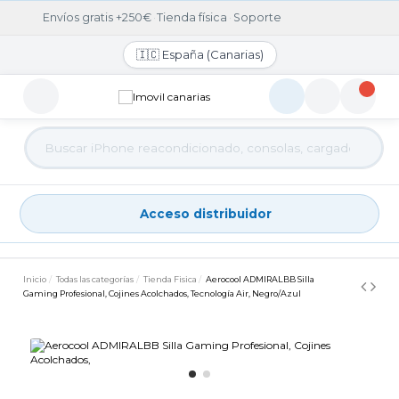
Envíos gratis +250€
·
Tienda física
·
Soporte
🇮🇨 España (Canarias)
Acceso distribuidor
Acceso distribuidor
Inicio
Todas las categorías
Tienda Fisica
Aerocool ADMIRALBB Silla
Gaming Profesional, Cojines Acolchados, Tecnología Air, Negro/Azul