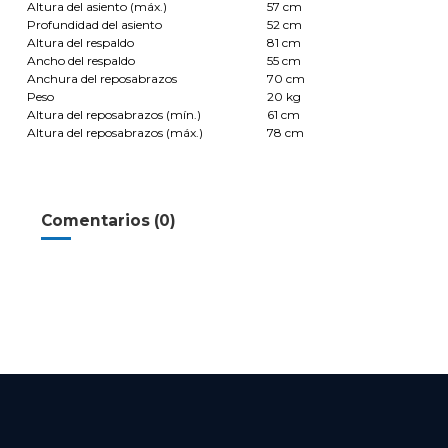
Altura del asiento (máx.)
57 cm
Profundidad del asiento
52 cm
Altura del respaldo
81 cm
Ancho del respaldo
55 cm
Anchura del reposabrazos
70 cm
Peso
20 kg
Altura del reposabrazos (mín.)
61 cm
Altura del reposabrazos (máx.)
78 cm
Comentarios (0)