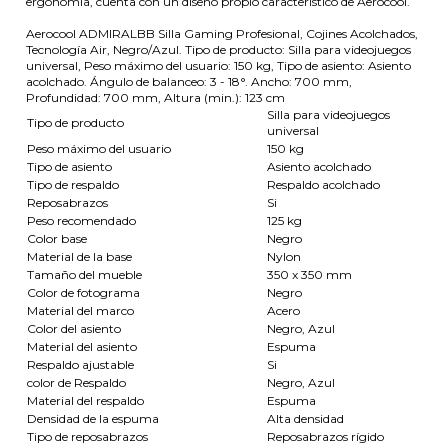
ergonomía, cuenta con un diseño propio característico de Aerocool.
Aerocool ADMIRALBB Silla Gaming Profesional, Cojines Acolchados,
Tecnología Air, Negro/Azul. Tipo de producto: Silla para videojuegos
universal, Peso máximo del usuario: 150 kg, Tipo de asiento: Asiento
acolchado. Ángulo de balanceo: 3 - 18°. Ancho: 700 mm,
Profundidad: 700 mm, Altura (min.): 123 cm
Silla para videojuegos
Tipo de producto
universal
Peso máximo del usuario
150 kg
Tipo de asiento
Asiento acolchado
Tipo de respaldo
Respaldo acolchado
Reposabrazos
Si
Peso recomendado
125 kg
Color base
Negro
Material de la base
Nylon
Tamaño del mueble
350 x 350 mm
Color de fotograma
Negro
Material del marco
Acero
Color del asiento
Negro, Azul
Material del asiento
Espuma
Respaldo ajustable
Si
color de Respaldo
Negro, Azul
Material del respaldo
Espuma
Densidad de la espuma
Alta densidad
Tipo de reposabrazos
Reposabrazos rígido