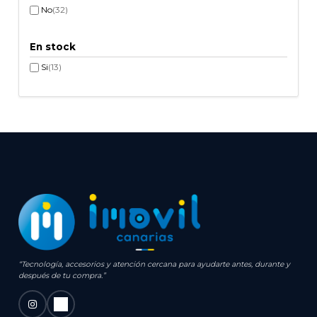
No
(32)
En stock
Si
(13)
“Tecnología, accesorios y atención cercana para ayudarte antes, durante y
después de tu compra.”