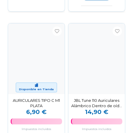
favorite_border
favorite_border
🏬
Disponible en Tienda
AURICULARES TIPO C M1
JBL Tune 110 Auriculares
PLATA
Alámbrico Dentro de oído
6,90 €
14,90 €
Llamadas/Música...
Impuestos incluidos
Impuestos incluidos