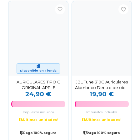
favorite_border
favorite_border
🏬
Disponible en Tienda
AURICULARES TIPO C
JBL Tune 310C Auriculares
ORIGINAL APPLE
Alámbrico Dentro de oído
24,90 €
19,90 €
Llamadas/Música...
Impuestos incluidos
Impuestos incluidos
¡Últimas unidades!
¡Últimas unidades!
Pago 100% seguro
Pago 100% seguro