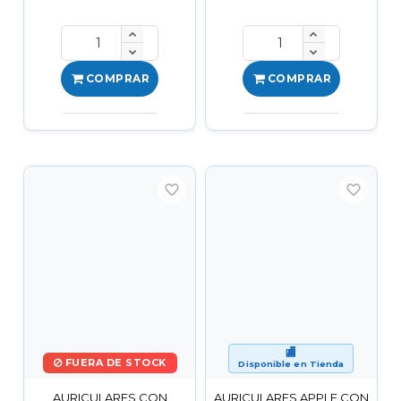
COMPRAR
COMPRAR
favorite_border
favorite_border
🏬
FUERA DE STOCK
Disponible en Tienda
AURICULARES CON
AURICULARES APPLE CON