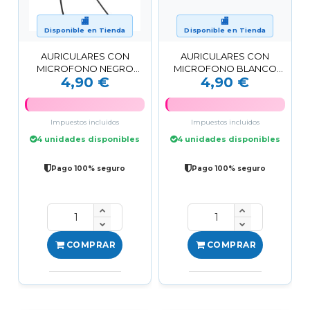
🏬
🏬
Disponible en Tienda
Disponible en Tienda
AURICULARES CON
AURICULARES CON
MICROFONO NEGRO
MICROFONO BLANCO
4,90 €
4,90 €
CON JACK 3.5MM HOCO
CON JACK 3.5MM HOCO
Impuestos incluidos
Impuestos incluidos
4 unidades disponibles
4 unidades disponibles
Pago 100% seguro
Pago 100% seguro
COMPRAR
COMPRAR