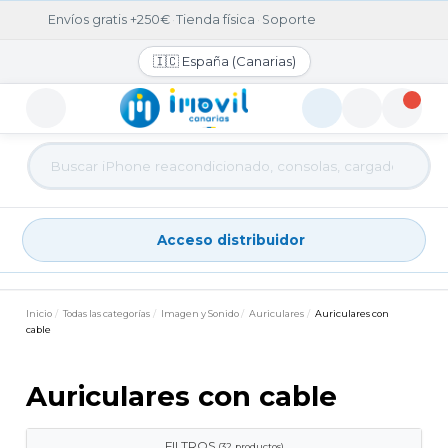
Envíos gratis +250€
·
Tienda física
·
Soporte
🇮🇨 España (Canarias)
Acceso distribuidor
Acceso distribuidor
Inicio
Todas las categorías
Imagen y Sonido
Auriculares
Auriculares con
cable
Auriculares con cable
FILTROS
(32 productos)