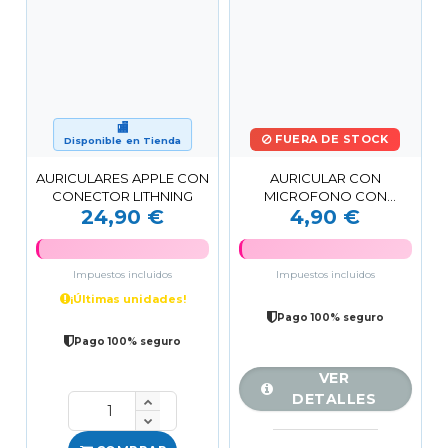
🏬
FUERA DE STOCK
Disponible en Tienda
AURICULARES APPLE CON
AURICULAR CON
CONECTOR LITHNING
MICROFONO CON
24,90 €
4,90 €
PUERTO LIGHTNING EP85
BLANCO XO
Impuestos incluidos
Impuestos incluidos
¡Últimas unidades!
Pago 100% seguro
Pago 100% seguro
VER
DETALLES