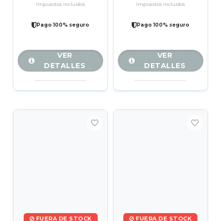
Impuestos incluidos
Impuestos incluidos
Pago 100% seguro
Pago 100% seguro
VER
VER
DETALLES
DETALLES
favorite_border
favorite_border
FUERA DE STOCK
FUERA DE STOCK