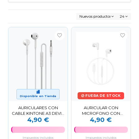
Nuevos productos primero
24
favorite_border
favorite_border
🏬
FUERA DE STOCK
Disponible en Tienda
AURICULARES CON
AURICULAR CON
CABLE KINTONE A3 DEVIA
MICROFONO CON
4,90 €
4,90 €
BLANCO
PUERTO LIGHTNING EP85
NEGRO XO
Impuestos incluidos
Impuestos incluidos