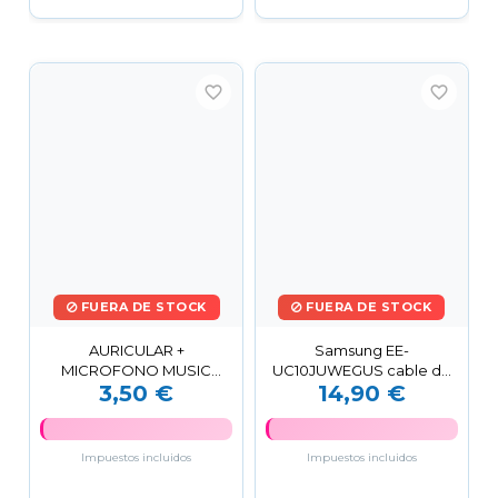
favorite_border
favorite_border
FUERA DE STOCK
FUERA DE STOCK
AURICULAR +
Samsung EE-
MICROFONO MUSIC
UC10JUWEGUS cable de
3,50 €
14,90 €
NEGRO
audio USB Blanco
Impuestos incluidos
Impuestos incluidos