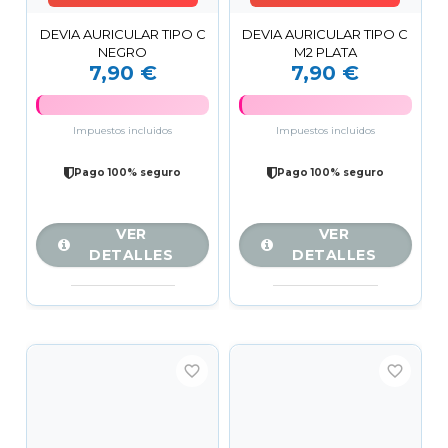
DEVIA AURICULAR TIPO C
DEVIA AURICULAR TIPO C
NEGRO
M2 PLATA
7,90 €
7,90 €
Impuestos incluidos
Impuestos incluidos
Pago 100% seguro
Pago 100% seguro
VER
VER
DETALLES
DETALLES
favorite_border
favorite_border