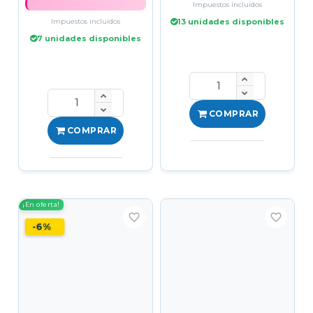
Impuestos incluidos
Impuestos incluidos
13 unidades disponibles
7 unidades disponibles
COMPRAR
COMPRAR
¡En oferta!
favorite_border
favorite_border
-6%