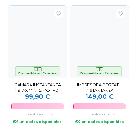
favorite_border
favorite_border
🇮🇨
🇮🇨
Disponible en Canarias
Disponible en Canarias
CAMARA INSTANTANEA
IMPRESORA PORTATIL
INSTAX MINI 12 MORADA
INSTANTANEA
99,90 €
149,00 €
FUJIFILM
BLUETOOTH 5.1 INSTAX
MINI LINK 3 ROSA
Impuestos incluidos
Impuestos incluidos
2 unidades disponibles
2 unidades disponibles