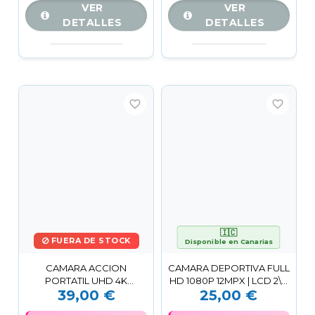
VER
VER
DETALLES
DETALLES
favorite_border
favorite_border
🇮🇨
FUERA DE STOCK
Disponible en Canarias
CAMARA ACCION
CAMARA DEPORTIVA FULL
PORTATIL UHD 4K
HD 1080P 12MPX | LCD 2\" |
39,00 €
25,00 €
BLANCA ZF05 XO
CAMVIEW