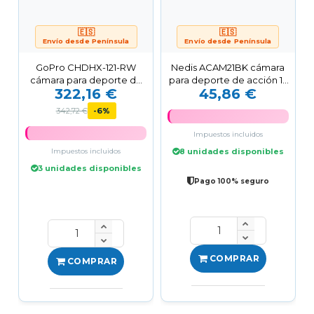
🇪🇸
🇪🇸
Envío desde Península
Envío desde Península
GoPro CHDHX-121-RW
Nedis ACAM21BK cámara
cámara para deporte de
para deporte de acción 12
322,16 €
45,86 €
acción 27 MP 5K Ultra HD...
MP Full HD Wifi 60 g
342,72 €
-6%
Impuestos incluidos
Impuestos incluidos
8 unidades disponibles
3 unidades disponibles
Pago 100% seguro
COMPRAR
COMPRAR