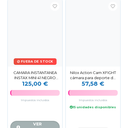
favorite_border
favorite_border
FUERA DE STOCK
CAMARA INSTANTANEA
Nilox Action Cam XFIGHT
INSTAX MINI 41 NEGRO
cámara para deporte de
125,00 €
57,58 €
FUJIFILM
acción 1,3 MP Full...
Impuestos incluidos
Impuestos incluidos
15 unidades disponibles
VER