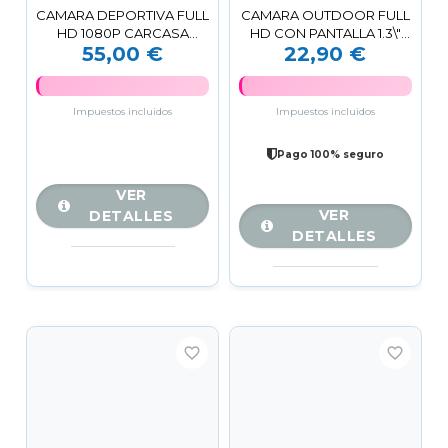
CAMARA DEPORTIVA FULL
CAMARA OUTDOOR FULL
HD 1080P CARCASA
HD CON PANTALLA 1.3\"
55,00 €
22,90 €
ACUATICA | LCD 2\" | 16MP
ZF02 XO
|...
Impuestos incluidos
Impuestos incluidos
Pago 100% seguro
VER
VER
DETALLES
DETALLES
favorite_border
favorite_border