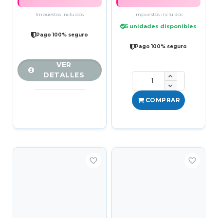
Impuestos incluidos
Impuestos incluidos
5 unidades disponibles
Pago 100% seguro
Pago 100% seguro
VER
DETALLES
COMPRAR
favorite_border
favorite_border