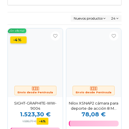
Nuevos productos primero
24
¡En oferta!
favorite_border
favorite_border
-4%
🇪🇸
🇪🇸
Envío desde Península
Envío desde Península
SIGHT-GRAPHITE-WW-
Nilox XSNAP2 cámara para
9004
deporte de acción 8 MP
1.523,30 €
78,08 €
4K Ultra HD CMOS...
1.586,77 €
-4%