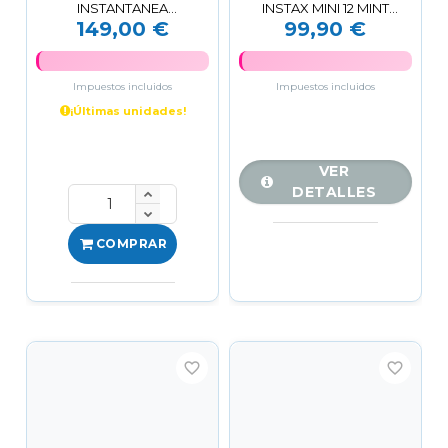
INSTANTANEA
INSTAX MINI 12 MINT
149,00 €
99,90 €
BLUETOOTH 5.1 INSTAX
FUJIFILM
MINI LINK 3 VERDE
Impuestos incluidos
Impuestos incluidos
¡Últimas unidades!
VER
DETALLES
COMPRAR
favorite_border
favorite_border