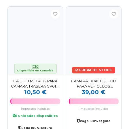
favorite_border
favorite_border
🇮🇨
FUERA DE STOCK
Disponible en Canarias
CABLE 9 METROS PARA
CAMARA DUAL FULL HD
CAMARA TRASERA CV0155
PARA VEHICULOS
10,50 €
39,00 €
CAMVIEW
DASHCAM XJ03 XO
Impuestos incluidos
Impuestos incluidos
5 unidades disponibles
Pago 100% seguro
Pago 100% seguro