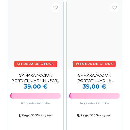
favorite_border
favorite_border
FUERA DE STOCK
FUERA DE STOCK
CAMARA ACCION
CAMARA ACCION
PORTATIL UHD 4K NEGRA
PORTATIL UHD 4K
39,00 €
39,00 €
ZF05 XO
NARANJA ZF05 XO
Impuestos incluidos
Impuestos incluidos
Pago 100% seguro
Pago 100% seguro