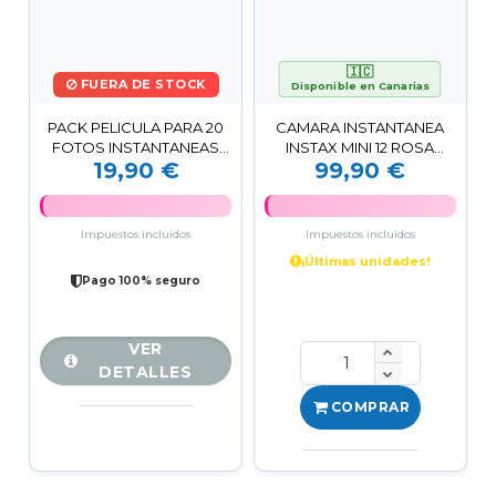
🇮🇨
FUERA DE STOCK
Disponible en Canarias
PACK PELICULA PARA 20
CAMARA INSTANTANEA
FOTOS INSTANTANEAS
INSTAX MINI 12 ROSA
19,90 €
99,90 €
INSTAX MINI FUJIFILM
FUJIFILM
Impuestos incluidos
Impuestos incluidos
¡Últimas unidades!
Pago 100% seguro
VER
DETALLES
COMPRAR