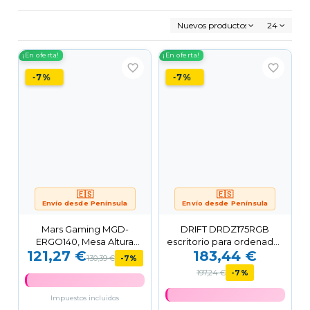
Nuevos productos primero
24
¡En oferta!
¡En oferta!
favorite_border
favorite_border
-7%
-7%
🇪🇸
🇪🇸
Envío desde Península
Envío desde Península
Mars Gaming MGD-
DRIFT DRDZ175RGB
ERGO140, Mesa Altura
escritorio para ordenador
121,27 €
183,44 €
Ajustable 3 Posiciones,...
Negro
130,39 €
-7%
197,24 €
-7%
Impuestos incluidos