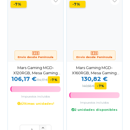
favorite_border
favorite_border
-7%
-7%
🇪🇸
🇪🇸
Envío desde Península
Envío desde Península
Mars Gaming MGD-
Mars Gaming MGD-
X120RGB, Mesa Gaming
X160RGB, Mesa Gaming
106,17 €
130,82 €
Ergonómica, Iluminación
Ergonómica, Iluminación
114,17 €
-7%
ARGB...
ARGB...
140,66 €
-7%
Impuestos incluidos
Impuestos incluidos
¡Últimas unidades!
2 unidades disponibles