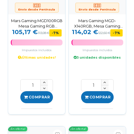
🇪🇸
🇪🇸
Envío desde Península
Envío desde Península
Mars Gaming MGD100RGB
Mars Gaming MGD-
Mesa Gaming RGB
X140RGB, Mesa Gaming
105,17 €
114,02 €
Alfombrilla XXL Soporte...
Ergonómica, Iluminación
113,08 €
-7%
122,60 €
-7%
ARGB...
Impuestos incluidos
Impuestos incluidos
¡Últimas unidades!
3 unidades disponibles
COMPRAR
COMPRAR
¡En oferta!
¡En oferta!