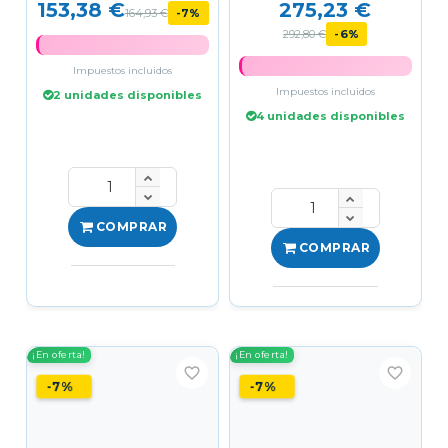
153,38 €
275,23 €
Altura Eléctrico 73-118cm,...
164,93 €
-7%
292,80 €
-6%
Impuestos incluidos
Impuestos incluidos
2 unidades disponibles
4 unidades disponibles
COMPRAR
COMPRAR
¡En oferta!
¡En oferta!
favorite_border
favorite_border
-7%
-7%