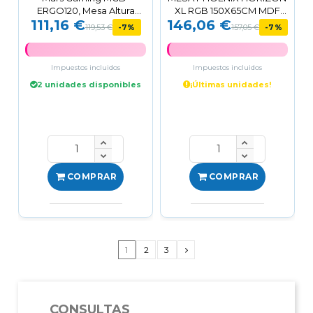
ERGO120, Mesa Altura
XL RGB 150X65CM MDF
111,16 €
146,06 €
Ajustable 3 Posiciones,...
BLACK
119,53 €
-7%
157,05 €
-7%
Impuestos incluidos
Impuestos incluidos
2 unidades disponibles
¡Últimas unidades!
COMPRAR
COMPRAR
1
2
3
CONSULTAS