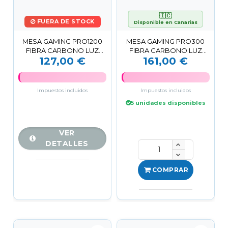
🇮🇨
FUERA DE STOCK
Disponible en Canarias
MESA GAMING PRO1200
MESA GAMING PRO300
FIBRA CARBONO LUZ
FIBRA CARBONO LUZ
127,00 €
161,00 €
RGB MUVIP
RGB MUVIP
Impuestos incluidos
Impuestos incluidos
5 unidades disponibles
VER
DETALLES
COMPRAR