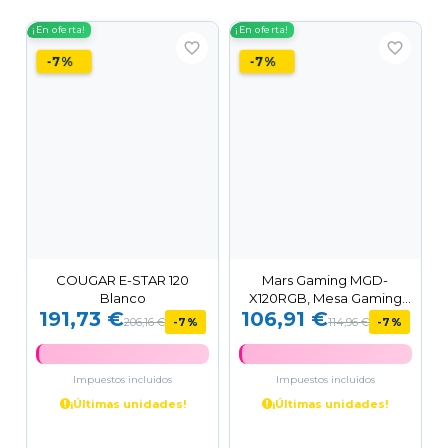
¡En oferta!
¡En oferta!
favorite_border
favorite_border
-7%
-7%
COUGAR E-STAR 120
Mars Gaming MGD-
Blanco
X120RGB, Mesa Gaming
191,73 €
106,91 €
Ergonómica, Iluminación
206,16 €
-7%
114,96 €
-7%
ARGB...
Impuestos incluidos
Impuestos incluidos
¡Últimas unidades!
¡Últimas unidades!