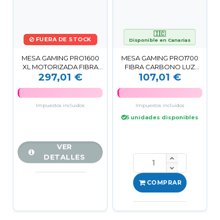
🇮🇨
FUERA DE STOCK
Disponible en Canarias
MESA GAMING PRO1600
MESA GAMING PRO1700
XL MOTORIZADA FIBRA
FIBRA CARBONO LUZ
297,01 €
107,01 €
CARBONO | LUZ RGB
RGB MUVIP
SOUND MUVIP
Impuestos incluidos
Impuestos incluidos
5 unidades disponibles
VER
DETALLES
COMPRAR