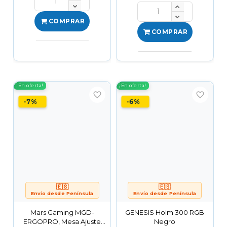
COMPRAR
COMPRAR
¡En oferta!
¡En oferta!
favorite_border
favorite_border
-7%
-6%
🇪🇸
🇪🇸
Envío desde Península
Envío desde Península
Mars Gaming MGD-
GENESIS Holm 300 RGB
ERGOPRO, Mesa Ajuste
Negro