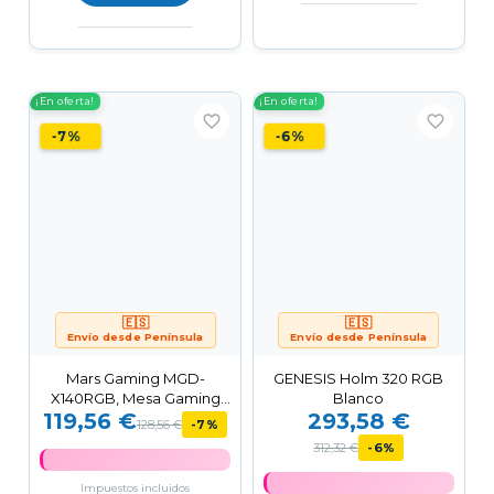
¡En oferta!
¡En oferta!
favorite_border
favorite_border
-7%
-6%
🇪🇸
🇪🇸
Envío desde Península
Envío desde Península
Mars Gaming MGD-
GENESIS Holm 320 RGB
X140RGB, Mesa Gaming
Blanco
119,56 €
293,58 €
Ergonómica, Iluminación
128,56 €
-7%
ARGB...
312,32 €
-6%
Impuestos incluidos