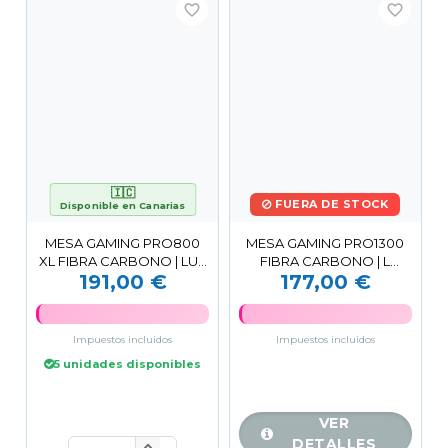
favorite_border
favorite_border
🇮🇨
FUERA DE STOCK
Disponible en Canarias
MESA GAMING PRO800
MESA GAMING PRO1300
XL FIBRA CARBONO | LUZ
FIBRA CARBONO | L
191,00 €
177,00 €
RGB | ALFOMBRILLA
DERECHA | ALFOMBRILLA
140CM...
80X30CM...
Impuestos incluidos
Impuestos incluidos
5 unidades disponibles
VER
DETALLES