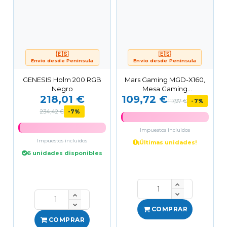
🇪🇸
🇪🇸
Envío desde Península
Envío desde Península
GENESIS Holm 200 RGB
Mars Gaming MGD-X160,
Negro
Mesa Gaming
218,01 €
109,72 €
Ergonómica, Superficie
117,97 €
-7%
en Fibra...
234,42 €
-7%
Impuestos incluidos
Impuestos incluidos
¡Últimas unidades!
6 unidades disponibles
COMPRAR
COMPRAR