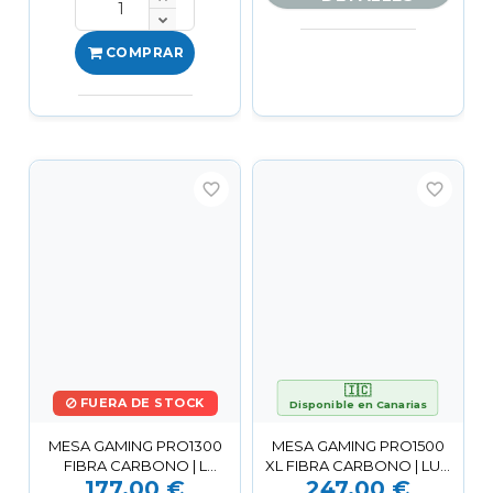
COMPRAR
favorite_border
favorite_border
🇮🇨
FUERA DE STOCK
Disponible en Canarias
MESA GAMING PRO1300
MESA GAMING PRO1500
FIBRA CARBONO | L
XL FIBRA CARBONO | LUZ
177,00 €
247,00 €
IZQUIERDA |
RGB SOUND MUVIP