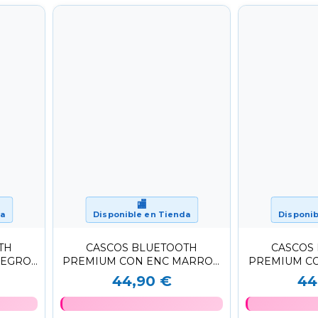
🏬
da
Disponible en Tienda
Disponib
TH
CASCOS BLUETOOTH
CASCOS
NEGRO
PREMIUM CON ENC MARRON
PREMIUM CO
LOGO
DE POLIPIEL CON LOGO
POLIPIE
44,90 €
44