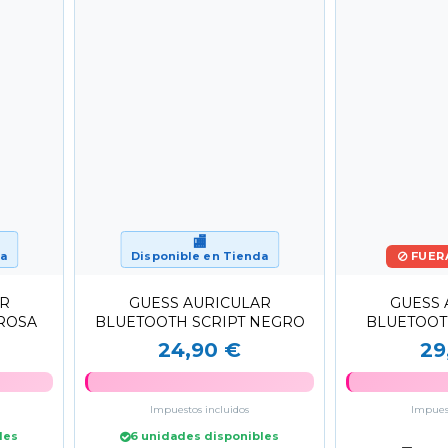
🏬
da
Disponible en Tienda
FUER
AR
GUESS AURICULAR
GUESS 
ROSA
BLUETOOTH SCRIPT NEGRO
BLUETOOT
LOG
24,90 €
29
Impuestos incluidos
Impuest
les
6 unidades disponibles