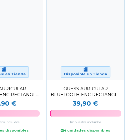
🏬
🏬
le en Tienda
Disponible en Tienda
AURICULAR
GUESS AURICULAR
ENC RECTANGLE
BLUETOOTH ENC RECTANGLE
/DORADO
BLANCO/DORADO
,90 €
39,90 €
os incluidos
Impuestos incluidos
es disponibles
4 unidades disponibles