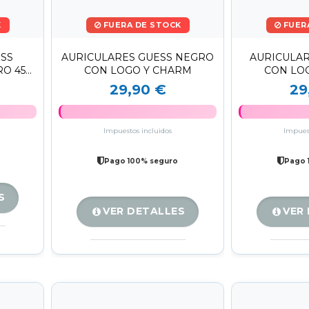
K
FUERA DE STOCK
FUER
ESS
AURICULARES GUESS NEGRO
AURICULAR
RO 45H
CON LOGO Y CHARM
CON LO
HI-FI
29,90 €
29
Impuestos incluidos
Impuest
Pago 100% seguro
Pago 
S
VER DETALLES
VER