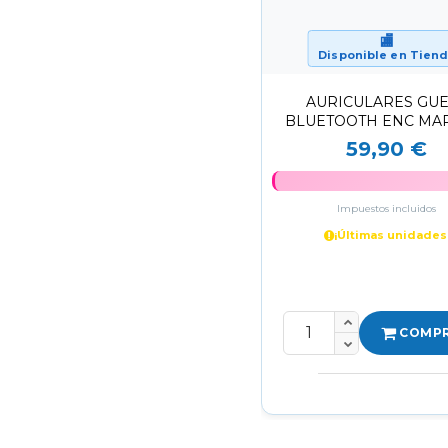
🏬
Disponible en Tien
AURICULARES GU
BLUETOOTH ENC MA
45H AUTONOMÍA SONI
59,90 €
FI
Impuestos incluidos
¡Últimas unidades
COMP