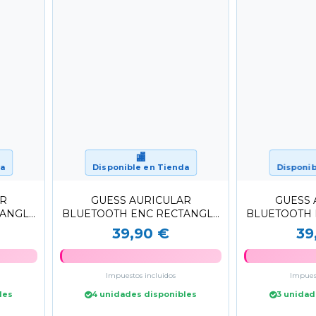
🏬
da
Disponible en Tienda
Disponib
AR
GUESS AURICULAR
GUESS 
TANGLE
BLUETOOTH ENC RECTANGLE
BLUETOOTH 
DO
NEGRO/DORADO
ROSA
39,90 €
39
Impuestos incluidos
Impuest
les
4 unidades disponibles
3 unidad