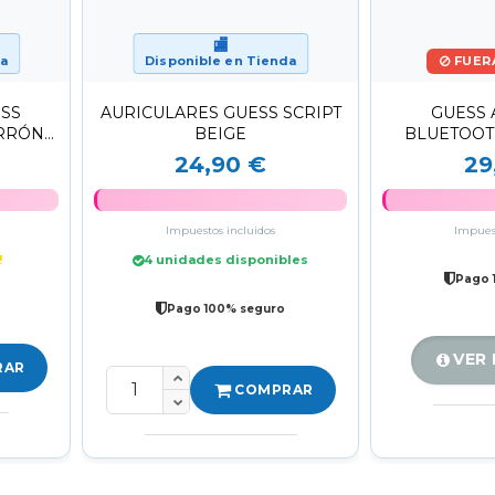
🏬
da
Disponible en Tienda
FUER
ESS
AURICULARES GUESS SCRIPT
GUESS 
RRÓN
BEIGE
BLUETOOT
DO HI-
LOG
24,90 €
29
Impuestos incluidos
Impuest
!
4 unidades disponibles
Pago 
Pago 100% seguro
VER
RAR
COMPRAR