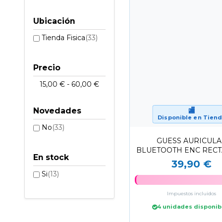
Ubicación
Tienda Fisica
(33)
Precio
15,00 € - 60,00 €
🏬
Novedades
Disponible en Tien
No
(33)
GUESS AURICUL
BLUETOOTH ENC REC
En stock
NARANJA/DORA
39,90 €
Si
(13)
Impuestos incluidos
4 unidades disponib