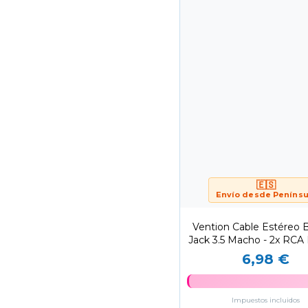
🇪🇸
Envío desde Penínsu
Vention Cable Estéreo
Jack 3.5 Macho - 2x RCA
3m/ Gris
6,98 €
Impuestos incluidos