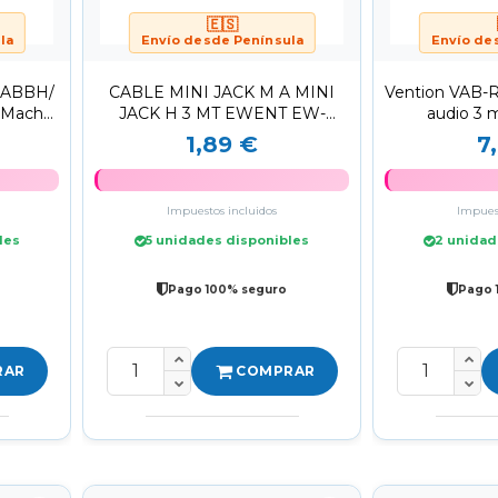
🇪🇸
la
Envío desde Península
Envío de
 BABBH/
CABLE MINI JACK M A MINI
Vention VAB-
5 Macho/
JACK H 3 MT EWENT EW-
audio 3
220200-030-N-P
1,89 €
7
Impuestos incluidos
Impuest
les
5 unidades disponibles
2 unidad
Pago 100% seguro
Pago 
RAR
COMPRAR