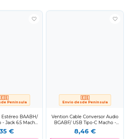
favorite_border
favorite_border
🇪🇸
🇪🇸
sde Península
Envío desde Península
e Estéreo BAABH/
Vention Cable Conversor Audio
 - Jack 6.5 Macho/
BGABF/ USB Tipo-C Macho -
2m/...
Jack 3.5...
,35 €
8,46 €