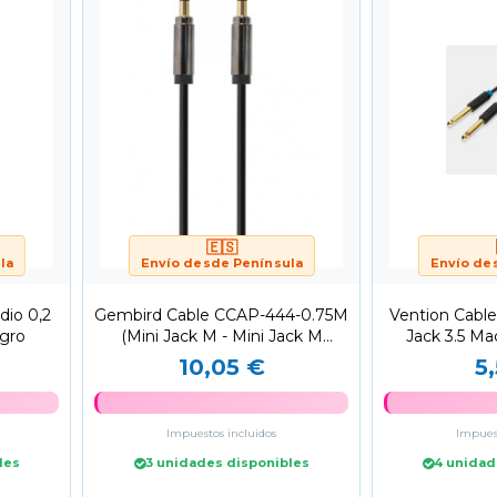
🇪🇸
la
Envío desde Península
Envío de
dio 0,2
Gembird Cable CCAP-444-0.75M
Vention Cabl
gro
(Mini Jack M - Mini Jack M
Jack 3.5 Mac
0,75m black...
Ma
10,05 €
5
Impuestos incluidos
Impuest
les
3 unidades disponibles
4 unidad