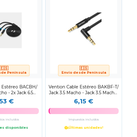
🇪🇸
🇪🇸
sde Península
Envío desde Península
e Estéreo BACBH/
Vention Cable Estéreo BAKBF-T/
ho - 2x Jack 6.5
Jack 3.5 Macho - Jack 3.5 Macho/
cho/...
1m/...
,53 €
6,15 €
os incluidos
Impuestos incluidos
es disponibles
¡Últimas unidades!