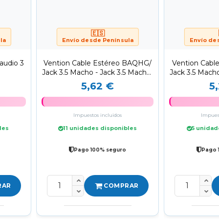
🇪🇸
la
Envío desde Península
Envío de
audio 3
Vention Cable Estéreo BAQHG/
Vention Cabl
Jack 3.5 Macho - Jack 3.5 Macho/
Jack 3.5 Macho
1.5m/...
1m
5,62 €
5
Impuestos incluidos
Impuest
les
11 unidades disponibles
5 unidad
Pago 100% seguro
Pago 
RAR
COMPRAR