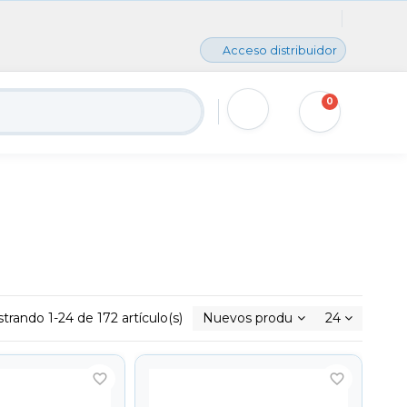
Acceso distribuidor
0
trando 1-24 de 172 artículo(s)
Nuevos productos primero
24
favorite_border
favorite_border