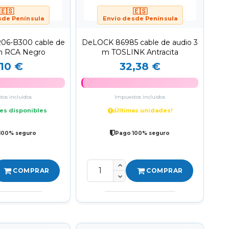
🇪🇸
🇪🇸
sde Península
Envío desde Península
R06-B300 cable de
DeLOCK 86985 cable de audio 3
 m RCA Negro
m TOSLINK Antracita
,10 €
32,38 €
os incluidos
Impuestos incluidos
es disponibles
¡Últimas unidades!
100% seguro
Pago 100% seguro
COMPRAR
COMPRAR