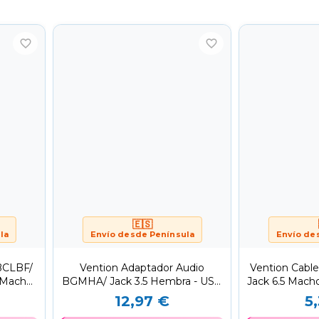
favorite_border
favorite_border
🇪🇸
la
Envío desde Península
Envío de
 BCLBF/
Vention Adaptador Audio
Vention Cabl
 Macho/
BGMHA/ Jack 3.5 Hembra - USB
Jack 6.5 Macho
Tipo-C Macho/...
12,97 €
5