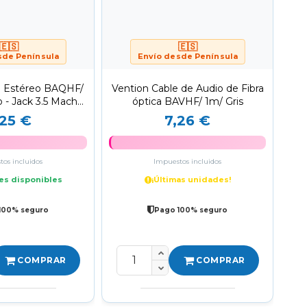
🇪🇸
🇪🇸
sde Península
Envío desde Península
e Estéreo BAQHF/
Vention Cable de Audio de Fibra
 - Jack 3.5 Macho/
óptica BAVHF/ 1m/ Gris
/ Gris
,25 €
7,26 €
os incluidos
Impuestos incluidos
es disponibles
¡Últimas unidades!
100% seguro
Pago 100% seguro
COMPRAR
COMPRAR