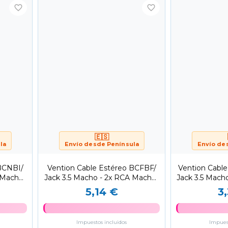
favorite_border
favorite_border
🇪🇸
la
Envío desde Península
Envío de
 BCNBI/
Vention Cable Estéreo BCFBF/
Vention Cabl
 Macho/
Jack 3.5 Macho - 2x RCA Macho/
Jack 3.5 Macho
1m/ Negro
50
5,14 €
3
Impuestos incluidos
Impuest