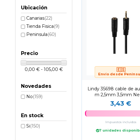
Ubicación
Canarias
(22)
Tienda Fisica
(9)
Peninsula
(60)
Precio
0,00 € - 105,00 €
🇪🇸
Envío desde Penínsu
Novedades
Lindy 35698 cable de au
m 2,5mm 3,5mm Ne
No
(159)
3,43 €
En stock
Impuestos incluidos
Si
(150)
7 unidades disponib