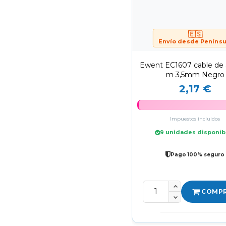
🇪🇸
Envío desde Penínsu
Ewent EC1607 cable de 
m 3,5mm Negro
2,17 €
Impuestos incluidos
9 unidades disponib
Pago 100% seguro
COMP