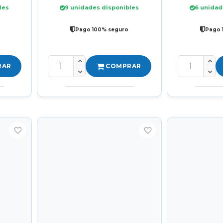
les
9 unidades disponibles
6 unidad
Pago 100% seguro
Pago 
RAR
COMPRAR
favorite_border
favorite_border