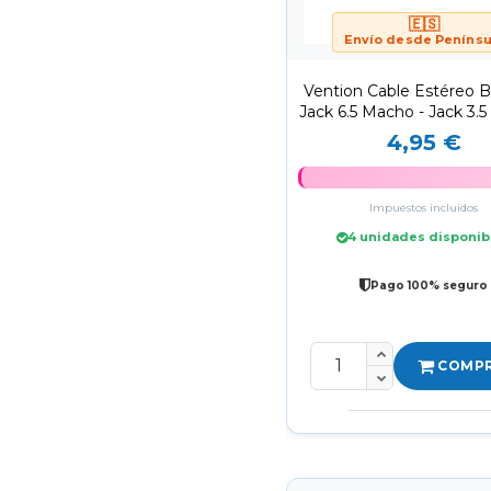
🇪🇸
Envío desde Penínsu
Vention Cable Estéreo
Jack 6.5 Macho - Jack 3.
2m/...
4,95 €
Impuestos incluidos
4 unidades disponib
Pago 100% seguro
COMP