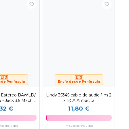
favorite_border
favorite_border
🇪🇸
🇪🇸
sde Península
Envío desde Península
e Estéreo BAWLD/
Lindy 35345 cable de audio 1 m 2
 - Jack 3.5 Macho/
x RCA Antracita
cm/...
,32 €
11,80 €
os incluidos
Impuestos incluidos