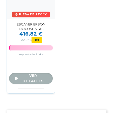
FUERA DE STOCK
ESCANER EPSON
DOCUMENTAL
416,82 €
WORKFORCE ES-580W
WIRELESS
453,07 €
-8%
Impuestos incluidos
VER
DETALLES