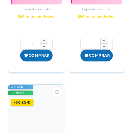
Impuestos incluidos
Impuestos incluidos
¡Últimas unidades!
¡Últimas unidades!
COMPRAR
COMPRAR
Sólo Web
favorite_border
¡En oferta!
-36,25 €