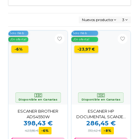
Nuevos productos primero
3
Sólo Web
Sólo Web
favorite_border
favorite_border
¡En oferta!
¡En oferta!
-6%
-23,97 €
🇮🇨
🇮🇨
Disponible en Canarias
Disponible en Canarias
ESCANER BROTHER
ESCANER HP
ADS4550W
DOCUMENTAL SCANJET
398,43 €
286,45 €
PRO 3000 S4 DUPLEX
ADF WHITE
423,86 €
-6%
310,42 €
-8%