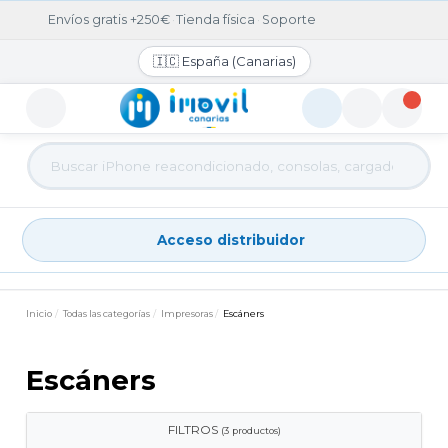
Envíos gratis +250€
·
Tienda física
·
Soporte
🇮🇨 España (Canarias)
Acceso distribuidor
Acceso distribuidor
Inicio
Todas las categorías
Impresoras
Escáners
Escáners
FILTROS
(3 productos)