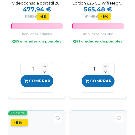
videoconsola portátil 20,1
Edition 825 GB Wifi Negro,
477,94 €
565,48 €
cm (7.9") 256 GB...
Blanco
519,50 €
-8%
614,65 €
-8%
Impuestos incluidos
Impuestos incluidos
55 unidades disponibles
91 unidades disponibles
COMPRAR
COMPRAR
¡En oferta!
favorite_border
favorite_border
-6%