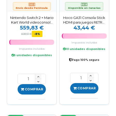
🇪🇸
🇮🇨
Envío desde Península
Disponible en Canarias
Nintendo Switch 2 + Mario
Hoco GA31 Consola Stick
Kart World videoconsola
HDMI para juegos RETRO
559,83 €
43,44 €
portátil 20,1 cm...
con 2 Mandos
608,51 €
-8%
Impuestos incluidos
Impuestos incluidos
10 unidades disponibles
5 unidades disponibles
Pago 100% seguro
COMPRAR
COMPRAR