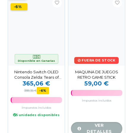
favorite_border
favorite_border
-6%
🇮🇨
FUERA DE STOCK
Disponible en Canarias
Nintendo Switch OLED
MAQUINA DE JUEGOS
Consola Zelda: Tears of
RETRO GAME STICK
365,06 €
59,00 €
Kingdom Limited Edition
388,36 €
-6%
Impuestos incluidos
Impuestos incluidos
5 unidades disponibles
VER
DETALLES