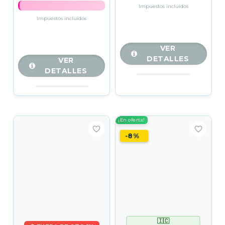
Impuestos incluidos
Impuestos incluidos
VER
DETALLES
VER
DETALLES
¡En oferta!
favorite_border
favorite_border
-8%
🇮🇨