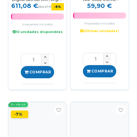
611,08 €
59,90 €
Blanco
CONDENSADORES DE
664,21 €
-8%
CÁPSULA
Impuestos incluidos
Impuestos incluidos
¡Últimas unidades!
10 unidades disponibles
COMPRAR
COMPRAR
¡En oferta!
favorite_border
favorite_border
-7%