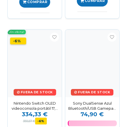
COMPRAR
COMPRAR
¡En oferta!
favorite_border
favorite_border
-6%
FUERA DE STOCK
FUERA DE STOCK
Nintendo Switch OLED
Sony DualSense Azul
videoconsola portátil 17,8
Bluetooth/USB Gamepad
334,33 €
74,90 €
cm (7") 64 GB...
Analógico/Digital...
355,67 €
-6%