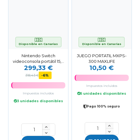
🇮🇨
🇮🇨
Disponible en Canarias
Disponible en Canarias
Nintendo Switch
JUEGO PORTATIL MXPS-
videoconsola portátil 15,8
300 MAXLIFE
299,33 €
10,50 €
cm (6.2") 32 GB Pantalla...
318,43 €
-6%
Impuestos incluidos
Impuestos incluidos
5 unidades disponibles
3 unidades disponibles
Pago 100% seguro