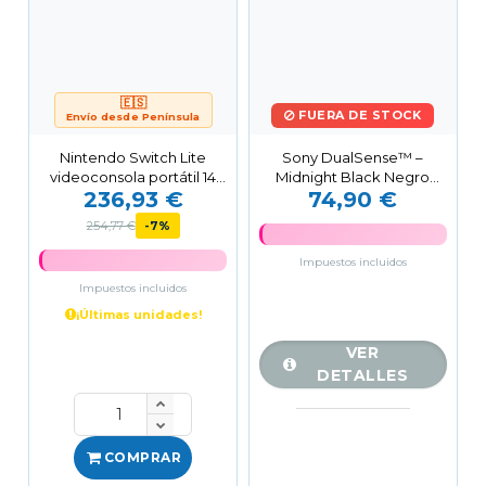
🇪🇸
FUERA DE STOCK
Envío desde Península
Nintendo Switch Lite
Sony DualSense™ –
videoconsola portátil 14
Midnight Black Negro
236,93 €
74,90 €
cm (5.5") 32 GB...
Bluetooth Gamepad
Digital...
254,77 €
-7%
Impuestos incluidos
Impuestos incluidos
¡Últimas unidades!
VER
DETALLES
COMPRAR