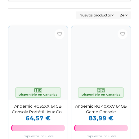
Nuevos productos primero
24
favorite_border
favorite_border
🇮🇨
🇮🇨
Disponible en Canarias
Disponible en Canarias
Anbernic RG35XX 64GB
Anbernic RG 40XXV 64GB
Consola Portátil Linux Con
Game Console
64,57 €
83,99 €
Pantalla 3.5"
Transparent Black
Impuestos incluidos
Impuestos incluidos