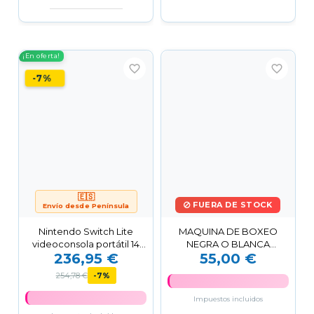
¡En oferta!
favorite_border
favorite_border
-7%
🇪🇸
FUERA DE STOCK
Envío desde Península
Nintendo Switch Lite
MAQUINA DE BOXEO
videoconsola portátil 14
NEGRA O BLANCA
236,95 €
55,00 €
cm (5.5") 32 GB...
INCLUYE GUANTES CON
ILUMINACIÓN Y...
254,78 €
-7%
Impuestos incluidos