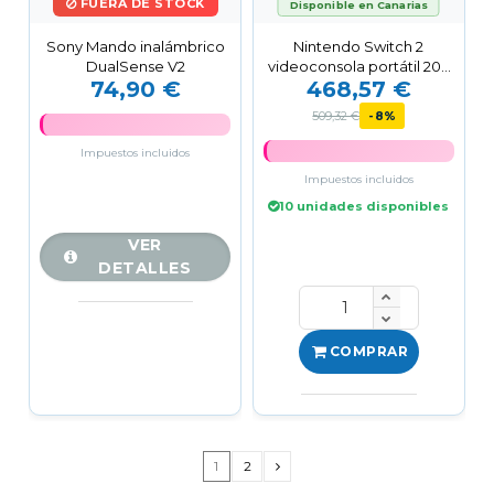
FUERA DE STOCK
Disponible en Canarias
Sony Mando inalámbrico
Nintendo Switch 2
DualSense V2
videoconsola portátil 20,1
74,90 €
468,57 €
cm (7.9") 256 GB...
509,32 €
-8%
Impuestos incluidos
Impuestos incluidos
10 unidades disponibles
VER
DETALLES
COMPRAR
1
2