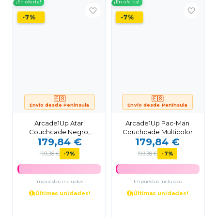
¡En oferta!
¡En oferta!
favorite_border
favorite_border
-7%
-7%
🇪🇸
🇪🇸
Envío desde Península
Envío desde Península
Arcade1Up Atari
Arcade1Up Pac-Man
Couchcade Negro,
Couchcade Multicolor
179,84 €
179,84 €
Marrón, Blanco
193,38 €
-7%
193,38 €
-7%
Impuestos incluidos
Impuestos incluidos
¡Últimas unidades!
¡Últimas unidades!