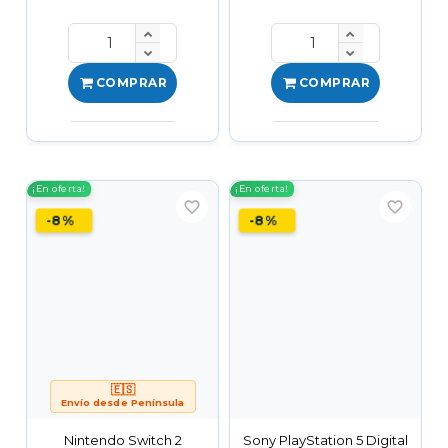
COMPRAR
COMPRAR
¡En oferta!
¡En oferta!
favorite_border
favorite_border
-8%
-8%
🇪🇸
Envío desde Península
Nintendo Switch 2
Sony PlayStation 5 Digital