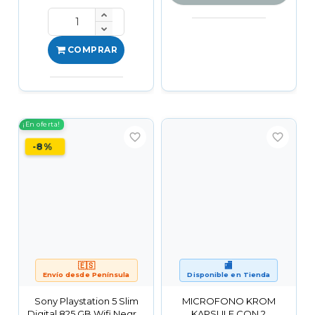
COMPRAR
¡En oferta!
favorite_border
favorite_border
-8%
🇪🇸
🏬
Envío desde Península
Disponible en Tienda
Sony Playstation 5 Slim
MICROFONO KROM
Digital 825 GB Wifi Negro,
KAPSULE CON 2