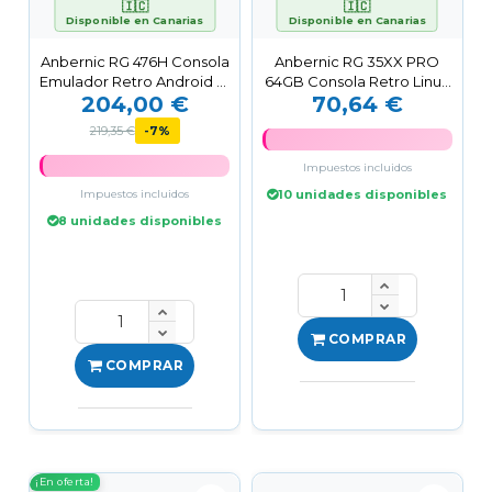
🇮🇨
🇮🇨
Disponible en Canarias
Disponible en Canarias
Anbernic RG 476H Consola
Anbernic RG 35XX PRO
Emulador Retro Android 13
64GB Consola Retro Linux
204,00 €
70,64 €
Pantalla 4.7"...
64 Bits Pantalla 3,5"...
219,35 €
-7%
Impuestos incluidos
Impuestos incluidos
10 unidades disponibles
8 unidades disponibles
COMPRAR
COMPRAR
¡En oferta!