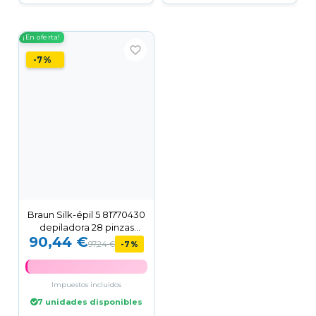
¡En oferta!
favorite_border
-7%
Braun Silk-épil 5 81770430
depiladora 28 pinzas
90,44 €
Blanco
97,24 €
-7%
Impuestos incluidos
7 unidades disponibles