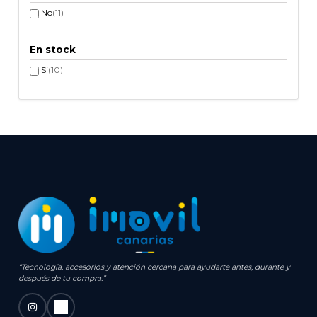
No
(11)
En stock
Si
(10)
“Tecnología, accesorios y atención cercana para ayudarte antes, durante y
después de tu compra.”