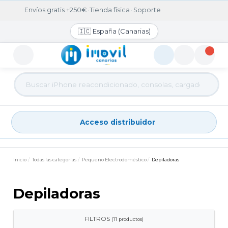
Envíos gratis +250€
·
Tienda física
·
Soporte
🇮🇨 España (Canarias)
Acceso distribuidor
Acceso distribuidor
Inicio
Todas las categorías
Pequeño Electrodoméstico
Depiladoras
Depiladoras
FILTROS
(11 productos)