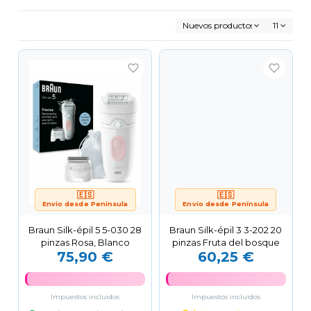
Nuevos productos primero
11
favorite_border
favorite_border
🇪🇸
🇪🇸
Envío desde Península
Envío desde Península
Braun Silk-épil 5 5-030 28
Braun Silk-épil 3 3-202 20
pinzas Rosa, Blanco
pinzas Fruta del bosque
75,90 €
60,25 €
Impuestos incluidos
Impuestos incluidos