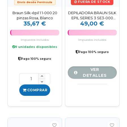
FUERA DE STOCK
Envío desde Península
Braun Silk-épil 1 1-000 20
DEPILADORA BRAUN SILK
pinzas Rosa, Blanco
EPIL SERIES 3 SE3-000
35,67 €
49,00 €
CON CABLE
Impuestos incluidos
Impuestos incluidos
9 unidades disponibles
Pago 100% seguro
Pago 100% seguro
VER
DETALLES
COMPRAR
favorite_border
favorite_border