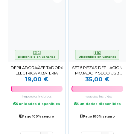
🇮🇨
🇮🇨
Disponible en Canarias
Disponible en Canarias
DEPILADORA/AFEITADORA
SET 5 PIEZAS DEPILACION
ELECTRICA A BATERIA
MOJADO Y SECO USB
19,00 €
35,00 €
AZUL CF42 XO
JOCCA
Impuestos incluidos
Impuestos incluidos
5 unidades disponibles
5 unidades disponibles
Pago 100% seguro
Pago 100% seguro