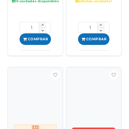
10 unidades disponibles
¡Últimas unidades!
COMPRAR
COMPRAR
favorite_border
favorite_border
🇪🇸