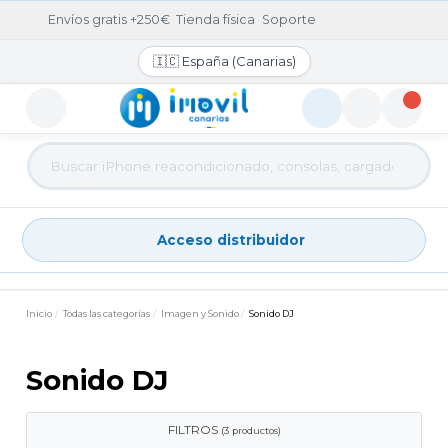
Envíos gratis +250€
·
Tienda física
·
Soporte
🇮🇨 España (Canarias)
Acceso distribuidor
Acceso distribuidor
Inicio
Todas las categorías
Imagen y Sonido
Sonido DJ
Sonido DJ
FILTROS
(3 productos)