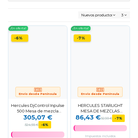
Nuevos productos primero
3
¡En oferta!
¡En oferta!
-6%
-7%
🇪🇸
🇪🇸
Envío desde Península
Envío desde Península
Hercules DjControl Inpulse
HERCULES STARLIGHT
500 Mesa de mezcla
MESA DE MEZCLAS
305,07 €
86,43 €
Consola DJ 2 decks...
CONSOLA DJ CONTROL
92,93 €
-7%
4780884
324,55 €
-6%
Impuestos incluidos