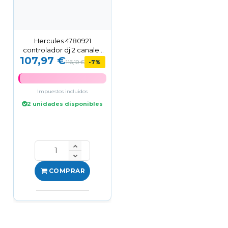
Hercules 4780921
controlador dj 2 canales
107,97 €
Negro, Blanco, Amarillo
116,10 €
-7%
Impuestos incluidos
2 unidades disponibles
COMPRAR