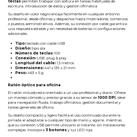
teclas
permiten trabajar con soltura en tareas habituales de
escritura, introducción de datos y gestión ofimática.
Su diseño en color negro encaja fácilmente en cualquier entorno
profesional, desde oficinas y despachos hasta mostradores, comercios
o puestos administrativos. Además, su conexión por cable garantiza
una respuesta estable y sin necesidad de baterías ni configuraciones
adicionales.
Tipo:
teclado con cable USB
Diseño:
tipo isla
Número de teclas:
105
Conexión:
USB, plug & play
Longitud del cable:
1,5 metros
Dimensiones:
441 x 139 x 21 mm
Peso:
463 ± 5 g
Ratón óptico para oficina
El ratón incluido está orientado a un uso profesional y diario. Ofrece
un manejo cómodo y preciso gracias a su sensor de
1000 DPI
, ideal
para navegación fluida, trabajo ofimático, gestión documental y
tareas generales de oficina.
Su diseño compacto y ligero facilita el uso continuado durante la
jornada al adaptarse a cualquier tipo de mano y agarre, mientras
que su conexión USB permite utilizarlo al instante, sin instalaciones
complejas. Incorpora
3 botones
y luz LED roja.