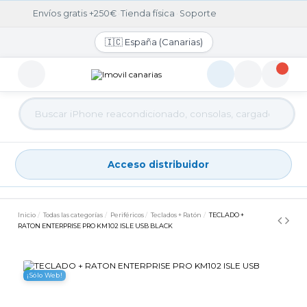
Envíos gratis +250€
·
Tienda física
·
Soporte
🇮🇨 España (Canarias)
Acceso distribuidor
Acceso distribuidor
Inicio
Todas las categorías
Periféricos
Teclados + Ratón
TECLADO +
RATON ENTERPRISE PRO KM102 ISLE USB BLACK
¡Sólo Web!