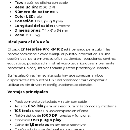
Tipo:
ratón de oficina con cable
Resolución:
1000 DPI
Número de botones:
3
Color LED:
rojo
Conexión:
USB, plug & play
Longitud del cable:
1,5 metros
Dimensiones:
114 x 61 x 34 mm
Peso:
80 ± 5 g
Ideal para el día a día
El pack
Enterprise Pro KM102
está pensado para cubrir las
necesidades esenciales de cualquier puesto informático. Es una
opción ideal para empresas, oficinas, tiendas, recepciones, centros
educativos, puestos administrativos o usuarios que simplemente
necesitan un conjunto de teclado y ratón práctico y duradero.
Su instalación es inmediata: solo hay que conectar ambos
dispositivos a los puertos USB del ordenador para empezar a
utilizarlos, sin drivers ni configuraciones adicionales.
Ventajas principales
Pack completo de teclado y ratón con cable.
Teclado
tipo isla
para una escritura más cómoda y moderna.
105 teclas
para un uso completo en oficina.
Ratón óptico de
1000 DPI
preciso y funcional.
Conexión
USB plug & play
.
Cable de
1,5 metros
en ambos dispositivos.
Diseño sobrio y profesional en color negro.