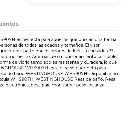
uentes
7H es perfecta para aquellos que buscan una forma
rsonas de todas las edades y tamaños. El visor
 que preocuparte por los errores de lectura causados ??
todo momento. Además de su funcionamiento confiable,
rma de vidrio templado es resistente y duradera, lo que
ESTINGHOUSE WHS907H es la elección perfecta para
 con la pesa de baño WESTINGHOUSE WHS907H! Disponible en
áscula WHS907H, WESTINGHOUSE Pesa de baño, Pesa
nza electrónica, pesa para monitorear peso, balanza