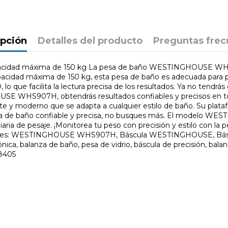
ipción
Detalles del producto
Preguntas frec
dad máxima de 150 kg La pesa de baño WESTINGHOUSE WHS90
acidad máxima de 150 kg, esta pesa de baño es adecuada para pe
o que facilita la lectura precisa de los resultados. Ya no tendrás
OUSE WHS907H, obtendrás resultados confiables y precisos en 
 y moderno que se adapta a cualquier estilo de baño. Su platafo
pesa de baño confiable y precisa, no busques más. El modelo W
ina diaria de pesaje. ¡Monitorea tu peso con precisión y estilo
 Comunes: WESTINGHOUSE WHS907H, Báscula WESTINGHOUSE, B
nica, balanza de baño, pesa de vidrio, báscula de precisión, bala
8405