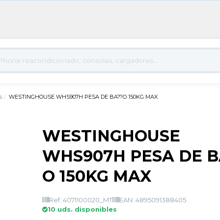
s
WESTINGHOUSE WHS907H PESA DE BA??O 150KG MAX
WESTINGHOUSE
WHS907H PESA DE B
O 150KG MAX
Ref: 4071100020_MT
EAN: 4895091388405
10 uds. disponibles