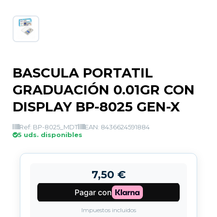
BASCULA PORTATIL
GRADUACIÓN 0.01GR CON
DISPLAY BP-8025 GEN-X
Ref: BP-8025_MDT
EAN: 8436624591884
5 uds. disponibles
7,50 €
Impuestos incluidos