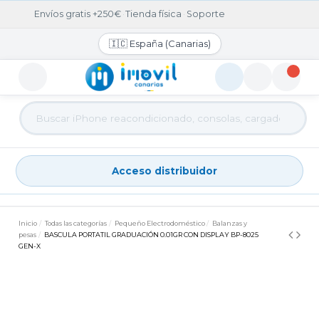
Envíos gratis +250€
·
Tienda física
·
Soporte
🇮🇨 España (Canarias)
Acceso distribuidor
Acceso distribuidor
Inicio
Todas las categorías
Pequeño Electrodoméstico
Balanzas y
pesas
BASCULA PORTATIL GRADUACIÓN 0.01GR CON DISPLAY BP-8025
GEN-X