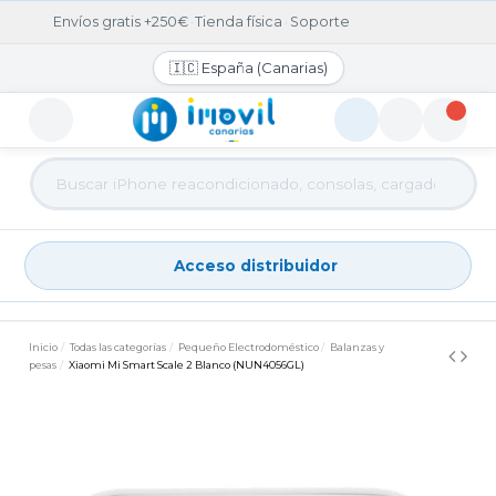
Envíos gratis +250€
·
Tienda física
·
Soporte
🇮🇨 España (Canarias)
Acceso distribuidor
Acceso distribuidor
Inicio
Todas las categorías
Pequeño Electrodoméstico
Balanzas y
pesas
Xiaomi Mi Smart Scale 2 Blanco (NUN4056GL)