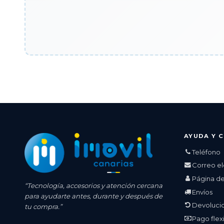
AYUDA Y 
Teléfono
Correo el
Página d
“Tecnología, accesorios y atención cercana
Envíos
para ayudarte antes, durante y después de
Devolucio
tu compra.”
Pago flex