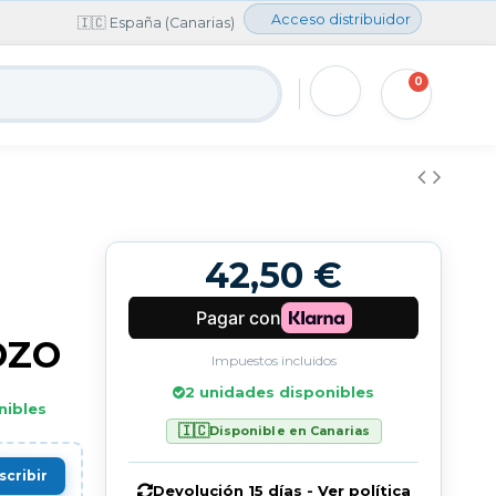
Acceso distribuidor
🇮🇨 España (Canarias)
0
42,50 €
G
OZO
Impuestos incluidos
2 unidades disponibles
nibles
🇮🇨
Disponible en Canarias
scribir
Devolución 15 días - Ver política