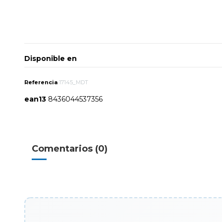
Disponible en
Referencia
17145_MDT
ean13
8436044537356
Comentarios (0)